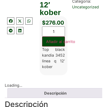
Categoría:
12′
Uncategorized
kober
$
276.00
Añadir al carrito
Top black
kandia 3452
linea q 12′
kober
Loading...
Descripción
Descripción