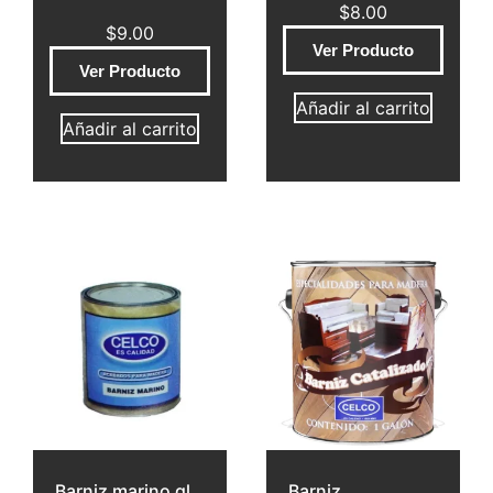
$
8.00
$
9.00
Ver Producto
Ver Producto
Añadir al carrito
Añadir al carrito
Barniz marino gl
Barniz