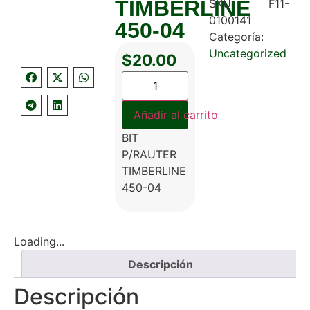
TIMBERLINE
SKU:
F11-
0100141
450-04
Categoría:
Uncategorized
$
20.00
Añadir al carrito
BIT
P/RAUTER
TIMBERLINE
450-04
Loading...
Descripción
Descripción