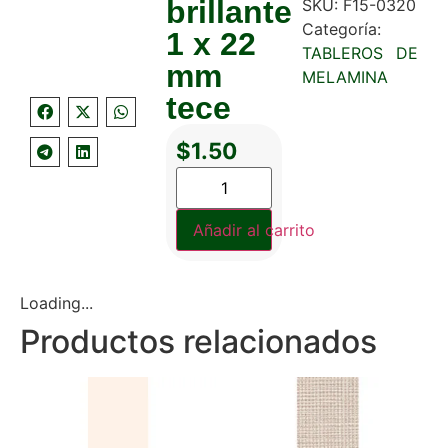
brillante
SKU:
F15-0320
Categoría:
1 x 22
TABLEROS DE
mm
MELAMINA
tece
$
1.50
Añadir al carrito
Loading...
Productos relacionados