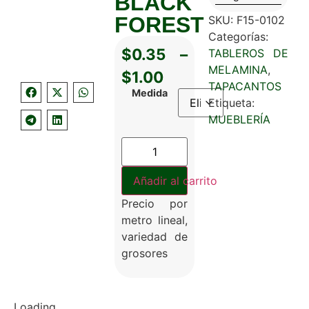
BLACK
FOREST
SKU:
F15-0102
Categorías:
$
0.35
–
TABLEROS DE
MELAMINA
,
$
1.00
TAPACANTOS
Medida
Etiqueta:
MUEBLERÍA
Añadir al carrito
Precio por
metro lineal,
variedad de
grosores
Loading...