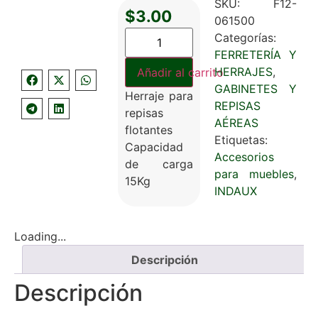
SKU:
F12-
$
3.00
061500
Categorías:
FERRETERÍA Y
HERRAJES
,
Añadir al carrito
GABINETES Y
Herraje para
REPISAS
repisas
AÉREAS
flotantes
Etiquetas:
Capacidad
Accesorios
de carga
para muebles
,
15Kg
INDAUX
Loading...
Descripción
Descripción