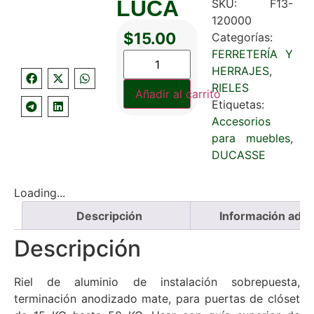
LUCA
SKU:
F13-
120000
$
15.00
Categorías:
FERRETERÍA Y
HERRAJES
,
RIELES
Añadir al carrito
Etiquetas:
Accesorios
para muebles
,
DUCASSE
Loading...
Descripción
Información adici
Descripción
Riel de aluminio de instalación sobrepuesta,
terminación anodizado mate, para puertas de clóset