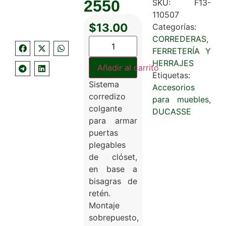
2550
SKU:
F13-
110507
$
13.00
Categorías:
CORREDERAS
,
FERRETERÍA Y
HERRAJES
Añadir al carrito
Etiquetas:
Sistema
Accesorios
corredizo
para muebles
,
colgante
DUCASSE
para armar
puertas
plegables
de clóset,
en base a
bisagras de
retén.
Montaje
sobrepuesto,