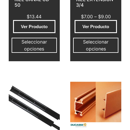
50
3/4
$
13.44
$
7.00
–
$
9.00
Ver Producto
Ver Producto
Seleccionar
Seleccionar
opciones
opciones