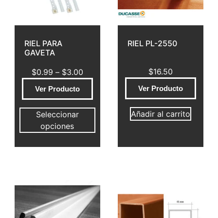
RIEL PARA
RIEL PL-2550
GAVETA
$
16.50
$
0.99
–
$
3.00
Ver Producto
Ver Producto
Añadir al carrito
Seleccionar
opciones