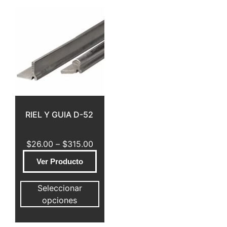
RIEL Y GUIA D-52
$
26.00
–
$
315.00
Ver Producto
Seleccionar
opciones