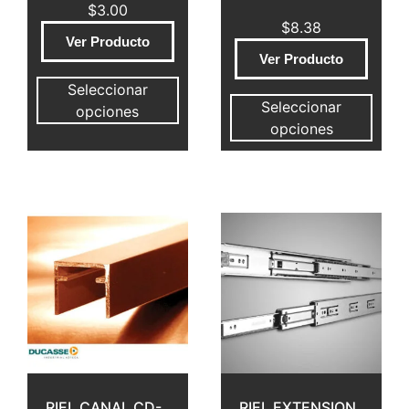
$
3.00
$
8.38
Ver Producto
Ver Producto
Seleccionar
Seleccionar
opciones
opciones
RIEL CANAL CD-
RIEL EXTENSION