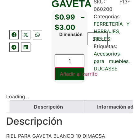
GAVETA
SKU:
F13-
060200
$
0.99
–
Categorías:
FERRETERÍA Y
$
3.00
HERRAJES
,
Dimensión
RIELES
Etiquetas:
Accesorios
para muebles
,
DUCASSE
Añadir al carrito
Loading...
Descripción
Información adici
Descripción
RIEL PARA GAVETA BLANCO 10 DIMACSA