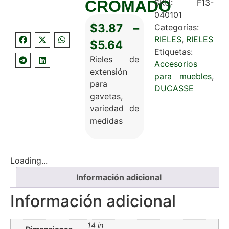
CROMADO
SKU:
F13-
040101
$
3.87
–
Categorías:
RIELES
,
RIELES
$
5.64
Etiquetas:
Rieles de
Accesorios
extensión
para muebles
,
para
DUCASSE
gavetas,
variedad de
medidas
Loading...
Información adicional
Información adicional
14 in