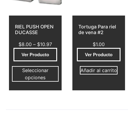
RIEL PUSH OPEN
Tortuga Para riel
DUCASSE
de vena #2
$
8.00
–
$
10.97
$
1.00
Ver Producto
Ver Producto
Seleccionar
Añadir al carrito
opciones