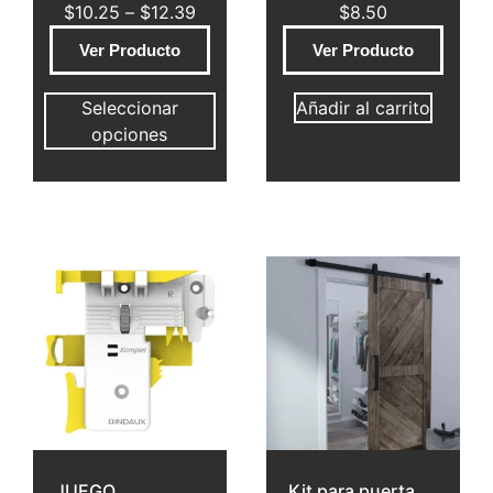
$
10.25
–
$
12.39
$
8.50
Ver Producto
Ver Producto
Seleccionar
Añadir al carrito
opciones
JUEGO
Kit para puerta