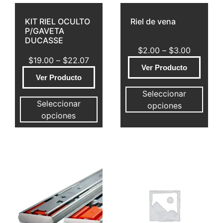
KIT RIEL OCULTO
Riel de vena
P/GAVETA
DUCASSE
$
2.00
–
$
3.00
$
19.00
–
$
22.07
Ver Producto
Ver Producto
Seleccionar
Seleccionar
opciones
opciones