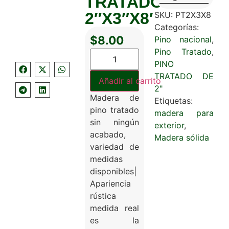
TRATADO
2″X3″X8′
SKU:
PT2X3X8
Categorías:
$
8.00
Pino nacional
,
Pino Tratado
,
PINO
TRATADO DE
Añadir al carrito
2"
Madera de
Etiquetas:
pino tratado
madera para
sin ningún
exterior
,
acabado,
Madera sólida
variedad de
medidas
disponibles|
Apariencia
rústica
medida real
es la