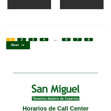
1
2
3
4
…
6
7
8
Next
Horarios de Call Center