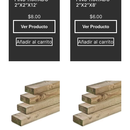
2″X2″X12′
2″X2″X8′
$
8.00
$
6.00
Ver Producto
Ver Producto
Añadir al carrito
Añadir al carrito