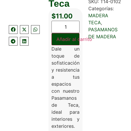
Teca
SKU:
T14-0102
Categorías:
$
11.00
MADERA
TECA
,
PASAMANOS
DE MADERA
Añadir al carrito
Dale un
toque de
sofisticación
y resistencia
a tus
espacios
con nuestro
Pasamanos
de Teca,
ideal para
interiores y
exteriores.