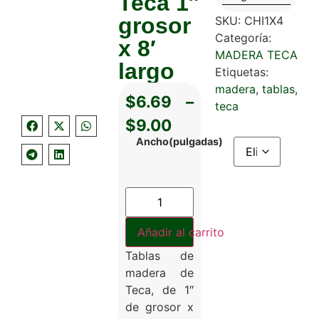
Teca 1″
grosor
SKU:
CHI1X4
Categoría:
x 8′
MADERA TECA
largo
Etiquetas:
madera
,
tablas
,
$
6.69
–
teca
$
9.00
Ancho(pulgadas)
Añadir al carrito
Tablas de
madera de
Teca, de 1″
de grosor x