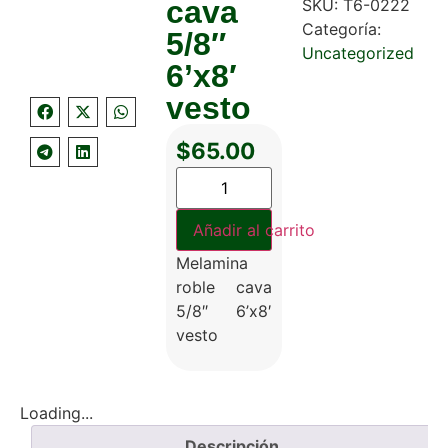
cava
SKU:
T6-0222
Categoría:
5/8″
Uncategorized
6’x8′
vesto
$
65.00
Añadir al carrito
Melamina
roble cava
5/8″ 6’x8′
vesto
Loading...
Descripción