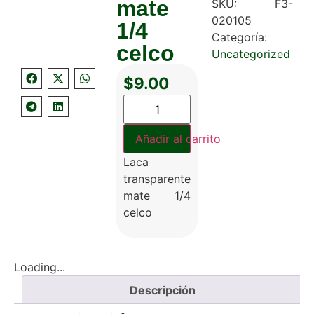
mate
SKU:
F3-
020105
1/4
Categoría:
celco
Uncategorized
$
9.00
Añadir al carrito
Laca
transparente
mate 1/4
celco
Loading...
Descripción