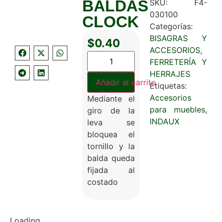
BALDAS
SKU:
F4-
030100
CLOCK
Categorías:
BISAGRAS Y
$
0.40
ACCESORIOS
,
FERRETERÍA Y
HERRAJES
Añadir al carrito
Etiquetas:
Accesorios
Mediante el
para muebles
,
giro de la
INDAUX
leva se
bloquea el
tornillo y la
balda queda
fijada al
costado
Loading...