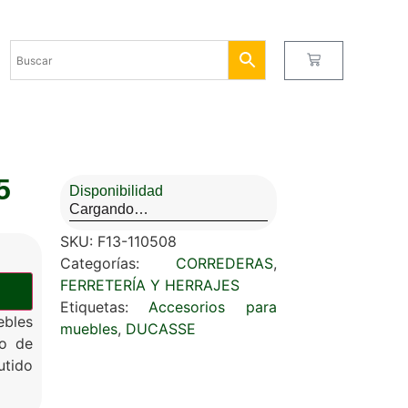
5
Disponibilidad
Cargando…
SKU:
F13-110508
Categorías:
CORREDERAS
,
FERRETERÍA Y HERRAJES
Etiquetas:
Accesorios para
ebles
muebles
,
DUCASSE
ro de
utido