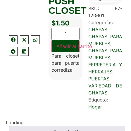
PUSH
CLOSET
SKU:
F7-
120601
$
1.50
Categorías:
CHAPAS
,
CHAPAS PARA
MUEBLES
,
Añadir al carrito
CHAPAS PARA
Para closet
MUEBLES
,
para puerta
FERRETERÍA Y
corrediza
HERRAJES
,
PUERTAS
,
VARIEDAD DE
CHAPAS
Etiqueta:
Hogar
Loading...