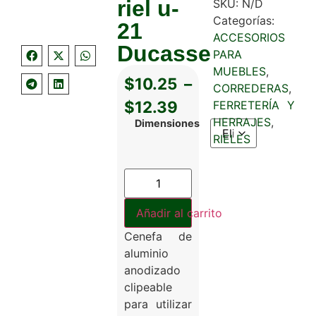
riel u-
SKU:
N/D
Categorías:
21
ACCESORIOS
Ducasse
PARA
MUEBLES
,
$
10.25
–
CORREDERAS
,
$
12.39
FERRETERÍA Y
HERRAJES
,
Dimensiones
RIELES
Añadir al carrito
Cenefa de
aluminio
anodizado
clipeable
para utilizar