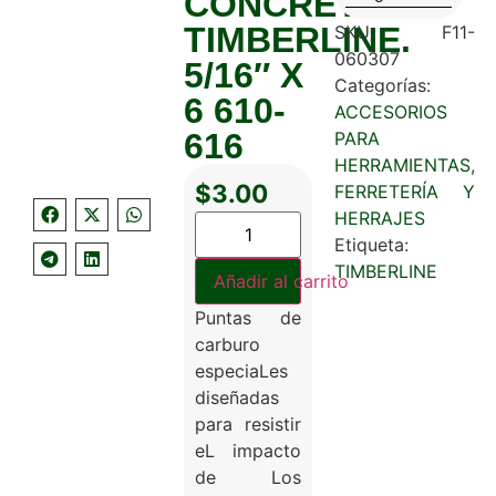
CONCRETO
TIMBERLINE.
SKU:
F11-
060307
5/16″ X
Categorías:
6 610-
ACCESORIOS
616
PARA
HERRAMIENTAS
,
$
3.00
FERRETERÍA Y
HERRAJES
Etiqueta:
TIMBERLINE
Añadir al carrito
Puntas de
carburo
especiaLes
diseñadas
para resistir
eL impacto
de Los