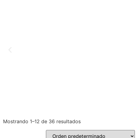
Separadores
Chapas
de
Adhesivos
espacio
Mostrando 1–12 de 36 resultados