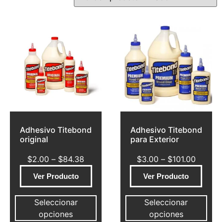
Adhesivo Titebond
Adhesivo Titebond
original
para Exterior
$
2.00
–
$
84.38
$
3.00
–
$
101.00
Ver Producto
Ver Producto
Seleccionar
Seleccionar
opciones
opciones