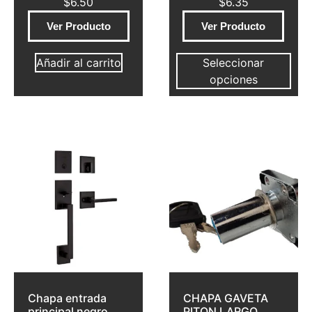
$
6.50
$
6.35
Ver Producto
Ver Producto
Añadir al carrito
Seleccionar
opciones
Chapa entrada
CHAPA GAVETA
principal negro
PITON LARGO