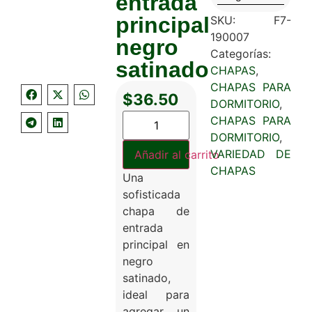
entrada
principal
SKU:
F7-
190007
negro
Categorías:
satinado
CHAPAS
,
CHAPAS PARA
$
36.50
DORMITORIO
,
CHAPAS PARA
DORMITORIO
,
VARIEDAD DE
Añadir al carrito
CHAPAS
Una
sofisticada
chapa de
entrada
principal en
negro
satinado,
ideal para
agregar un