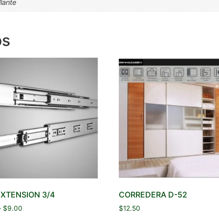
lante
os
EXTENSION 3/4
CORREDERA D-52
–
$
9.00
$
12.50