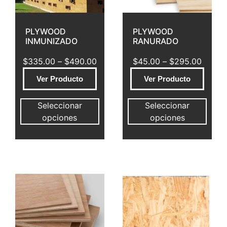
PLYWOOD
PLYWOOD
INMUNIZADO
RANURADO
$
335.00
–
$
490.00
$
45.00
–
$
295.00
Ver Producto
Ver Producto
Seleccionar
Seleccionar
opciones
opciones