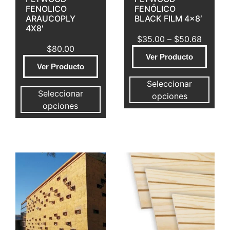
FENOLICO
FENÓLICO
ARAUCOPLY
BLACK FILM 4×8′
4X8′
$
35.00
–
$
50.68
$
80.00
Ver Producto
Ver Producto
Seleccionar
Seleccionar
opciones
opciones