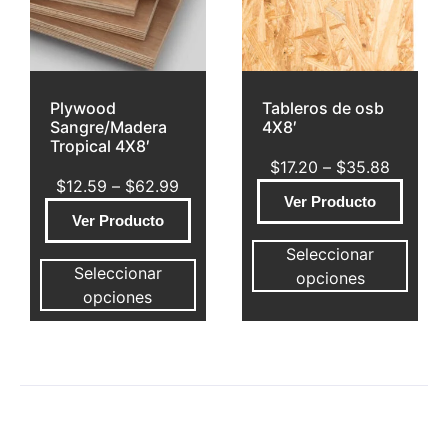
Plywood
Tableros de osb
Sangre/Madera
4X8′
Tropical 4X8′
$
17.20
–
$
35.88
$
12.59
–
$
62.99
Ver Producto
Ver Producto
Seleccionar
Seleccionar
opciones
opciones