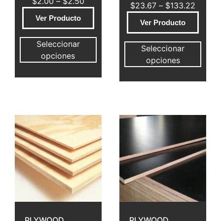
$
2.00
–
$
2.50
$
23.67
–
$
133.22
Ver Producto
Ver Producto
Seleccionar
Seleccionar
opciones
opciones
PLYWOOD
PLYWOOD