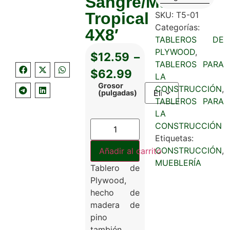
Sangre/Madera
Tropical
SKU:
T5-01
Categorías:
4X8′
TABLEROS DE
PLYWOOD
,
$
12.59
–
TABLEROS PARA
$
62.99
LA
Grosor
CONSTRUCCIÓN
,
(pulgadas)
TABLEROS PARA
LA
CONSTRUCCIÓN
Etiquetas:
CONSTRUCCIÓN
,
Añadir al carrito
MUEBLERÍA
Tablero de
Plywood,
hecho de
madera de
pino
también