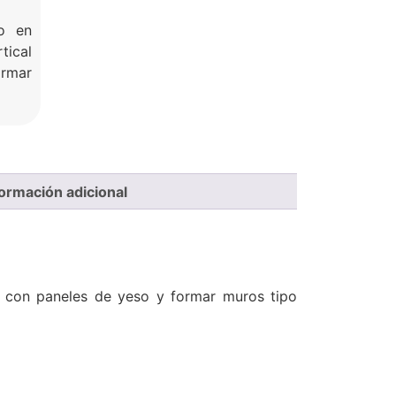
o en
tical
ormar
formación adicional
ar con paneles de yeso y formar muros tipo