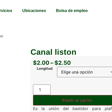
rvicios
Ubicaciones
Bolsa de empleo
on
Canal liston
$
2.00
–
$
2.50
Longitud
Añadir al carrito
Es la unión del bastidor para plaf