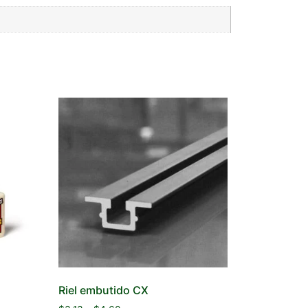
l
Riel embutido CX