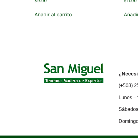
$
9.00
$
11.00
Añadir al carrito
Añadir
¿Necesi
(+503) 
Lunes – 
Sábados:
Domingo