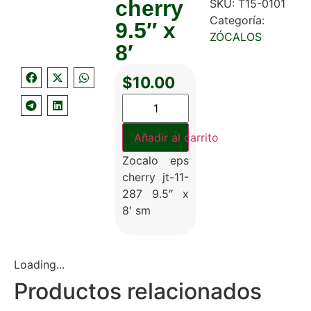
cherry
SKU:
T15-0101
Categoría:
9.5″ x
ZÓCALOS
8′
$
10.00
Añadir al carrito
Zocalo eps
cherry jt-11-
287 9.5″ x
8′ sm
Loading...
Productos relacionados