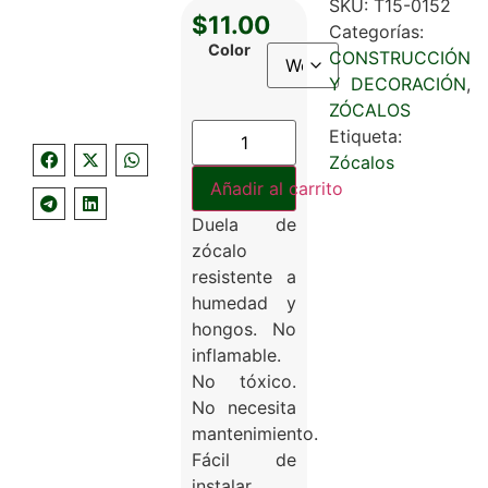
SKU:
T15-0152
$
11.00
Categorías:
Color
CONSTRUCCIÓN
Y DECORACIÓN
,
ZÓCALOS
Etiqueta:
Zócalos
Añadir al carrito
Duela de
zócalo
resistente a
humedad y
hongos. No
inflamable.
No tóxico.
No necesita
mantenimiento.
Fácil de
instalar.