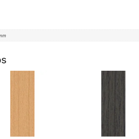
6mm
os