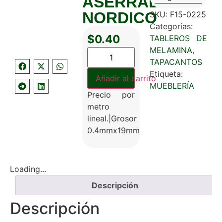
ASERRADO
NORDICO
SKU:
F15-0225
Categorías:
$
0.40
TABLEROS DE
MELAMINA
,
TAPACANTOS
Etiqueta:
Añadir al carrito
MUEBLERÍA
Precio por
metro
lineal.|Grosor
0.4mmx19mm
Loading...
Descripción
Descripción