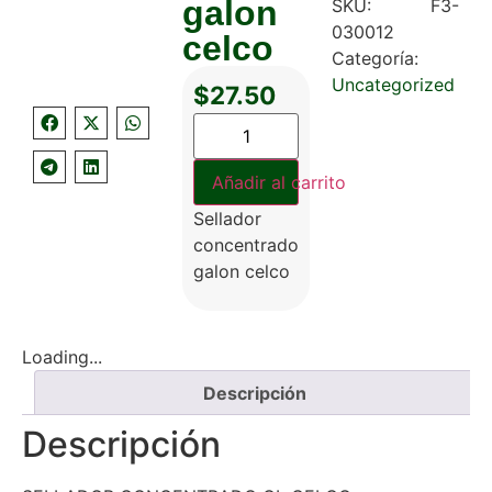
galon
SKU:
F3-
030012
celco
Categoría:
Uncategorized
$
27.50
Añadir al carrito
Sellador
concentrado
galon celco
Loading...
Descripción
Descripción