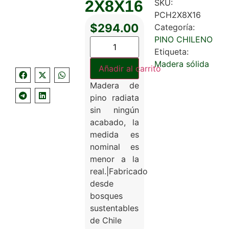
2X8X16
SKU:
PCH2X8X16
$
294.00
Categoría:
PINO CHILENO
Etiqueta:
Madera sólida
Añadir al carrito
Madera de
pino radiata
sin ningún
acabado, la
medida es
nominal es
menor a la
real.|Fabricado
desde
bosques
sustentables
de Chile