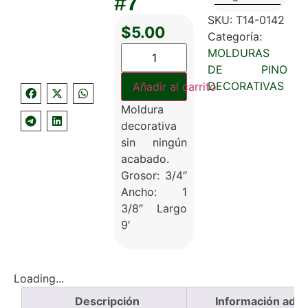
#7
SKU:
T14-0142
$
5.00
Categoría:
MOLDURAS
DE PINO
DECORATIVAS
Añadir al carrito
Moldura
decorativa
sin ningún
acabado.
Grosor: 3/4″
Ancho: 1
3/8″ Largo
9′
Loading...
Descripción
Información adici