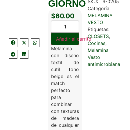
GIORNO
SKU:
T6-0205
Categoría:
$
60.00
MELAMINA
VESTO
Etiquetas:
CLOSETS
,
Añadir al carrito
Cocinas
,
Melamina
Melamina
con diseño
Vesto
textil de
antimicrobiana
sutil tono
beige es el
match
perfecto
para
combinar
con texturas
de madera
de cualquier