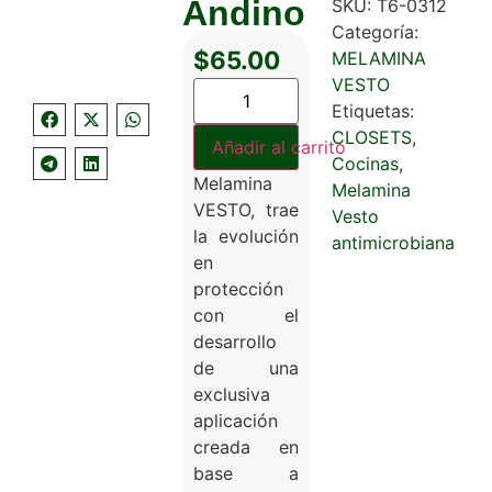
Andino
SKU:
T6-0312
Categoría:
$
65.00
MELAMINA
VESTO
Etiquetas:
CLOSETS
,
Añadir al carrito
Cocinas
,
Melamina
Melamina
VESTO, trae
Vesto
la evolución
antimicrobiana
en
protección
con el
desarrollo
de una
exclusiva
aplicación
creada en
base a