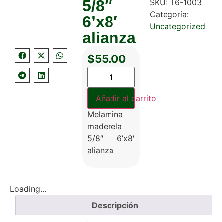
5/8″
SKU:
T6-1003
Categoría:
6’x8′
Uncategorized
alianza
$
55.00
Añadir al carrito
Melamina
maderela
5/8″ 6’x8′
alianza
Loading...
Descripción