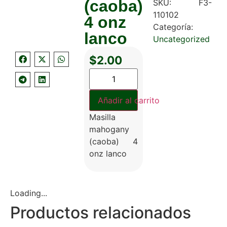
(caoba)
SKU:
F3-
110102
4 onz
Categoría:
lanco
Uncategorized
$
2.00
Añadir al carrito
Masilla
mahogany
(caoba) 4
onz lanco
Loading...
Productos relacionados