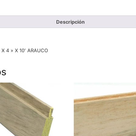
Descripción
X 4 » X 10′ ARAUCO
os