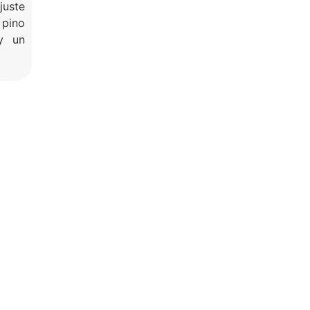
uste
 pino
 y un