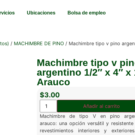
rvicios
Ubicaciones
Bolsa de empleo
tos)
/
MACHIMBRE DE PINO
/ Machimbre tipo v pino argent
Machimbre tipo v pi
argentino 1/2″ x 4″ x 
Arauco
$
3.00
Añadir al carrito
Machimbre de tipo V en pino argen
arauco: una opción versátil y resistente
revestimientos interiores y exteriore