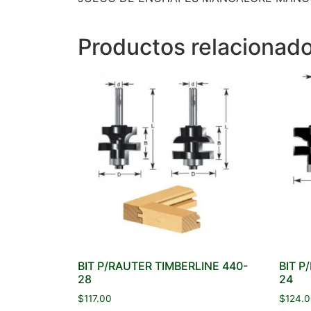
Productos relacionad
BIT P/RAUTER TIMBERLINE 440-
BIT P
28
24
$
117.00
$
124.0