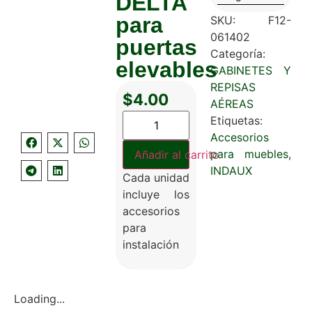
DELTA
para
SKU:
F12-
061402
puertas
Categoría:
elevables
GABINETES Y
REPISAS
$
4.00
AÉREAS
Etiquetas:
Accesorios
para muebles
,
Añadir al carrito
INDAUX
Cada unidad
incluye los
accesorios
para
instalación
Loading...