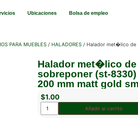
rvicios
Ubicaciones
Bolsa de empleo
IOS PARA MUEBLES
/
HALADORES
/ Halador met�lico de
Halador met�lico de
sobreponer (st-8330)
200 mm matt gold s
$
1.00
Añadir al carrito