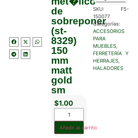
met�lico
de
SKU:
F5-
150077
sobreponer
Categorías:
(st-
ACCESORIOS
8329)
PARA
MUEBLES
,
150
FERRETERÍA Y
mm
HERRAJES
,
matt
HALADORES
gold
sm
$
1.00
Añadir al carrito