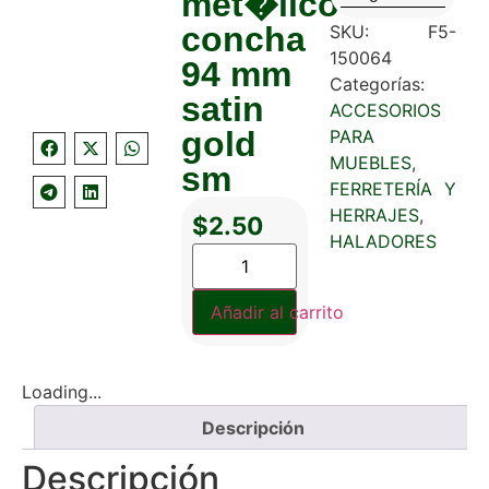
met�lico
concha
SKU:
F5-
150064
94 mm
Categorías:
satin
ACCESORIOS
gold
PARA
MUEBLES
,
sm
FERRETERÍA Y
HERRAJES
,
$
2.50
HALADORES
Añadir al carrito
Loading...
Descripción
Descripción