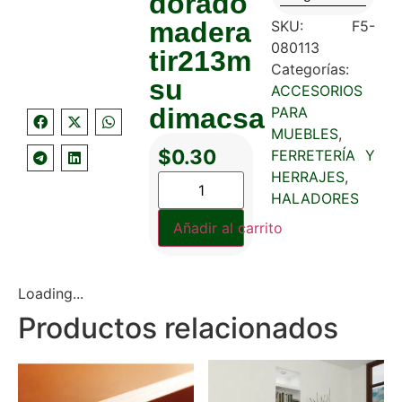
dorado
madera
SKU:
F5-
080113
tir213m
Categorías:
su
ACCESORIOS
dimacsa
PARA
MUEBLES
,
$
0.30
FERRETERÍA Y
HERRAJES
,
HALADORES
Añadir al carrito
Loading...
Productos relacionados