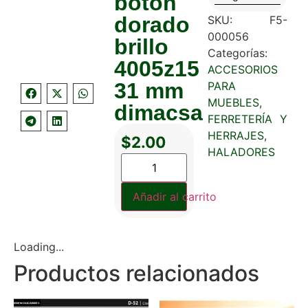
boton
dorado
SKU:
F5-
000056
brillo
Categorías:
4005z15
ACCESORIOS
31 mm
PARA
MUEBLES
,
dimacsa
FERRETERÍA Y
HERRAJES
,
$
2.00
HALADORES
Añadir al carrito
Loading...
Productos relacionados