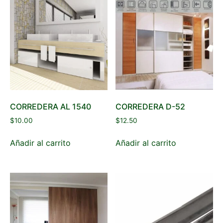
CORREDERA AL 1540
CORREDERA D-52
$
10.00
$
12.50
Añadir al carrito
Añadir al carrito