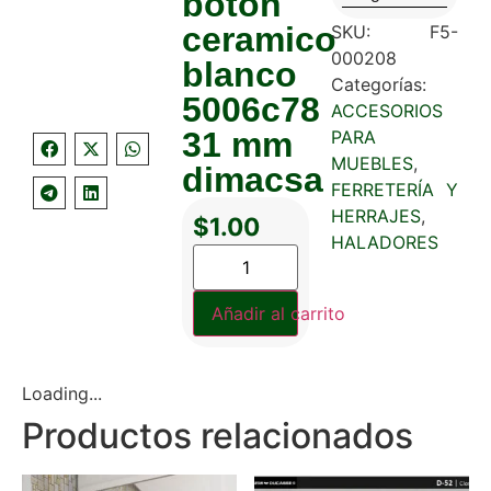
boton
ceramico
SKU:
F5-
000208
blanco
Categorías:
5006c78
ACCESORIOS
31 mm
PARA
MUEBLES
,
dimacsa
FERRETERÍA Y
HERRAJES
,
$
1.00
HALADORES
Añadir al carrito
Loading...
Productos relacionados